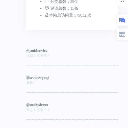
分类总数：29个
评论总数：15条
本站总访问量 579032 次
@ymidsuwfoa
这篇文章不错！
@svmuvwpuqi
真棒！
@smdxydrauu
博主太厉害了！