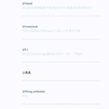
@xiaozi
最后的分享的镜像下载地址打不开 服务器没有开机吗？
@yuanyuan
为什么我的4b安装centos7.9 插上tf卡 显示不兼...
@Li
用Win32DiskImager烧录前少写了一步，下载的....
@奥奥
@Wong arrhenius
牛比