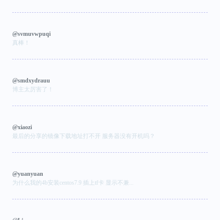
@svmuvwpuqi
真棒！
@smdxydrauu
博主太厉害了！
@xiaozi
最后的分享的镜像下载地址打不开 服务器没有开机吗？
@yuanyuan
为什么我的4b安装centos7.9 插上tf卡 显示不兼...