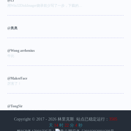
@Li
用Win32DiskImager烧录前少写了一步，下载的....
@奥奥
@Wong arrhenius
牛比
@MakerFace
厉害了！
@TongSir
老哥 更新下我的友链链接 https://blog.ton...
Copyright © 2017 - 2026
林里克斯
. 站点已稳定运行：
3505
天
14
时
22
分
5
秒