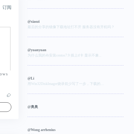
订阅
@xiaozi
最后的分享的镜像下载地址打不开 服务器没有开机吗？
@yuanyuan
为什么我的4b安装centos7.9 插上tf卡 显示不兼...
ows
@Li
，
用Win32DiskImager烧录前少写了一步，下载的....
@奥奥
@Wong arrhenius