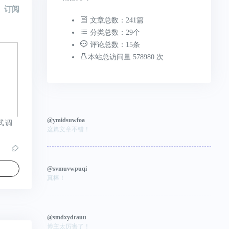
订阅
文章总数：241篇
分类总数：29个
评论总数：15条
本站总访问量 578980 次
@ymidsuwfoa
式调
这篇文章不错！
@svmuvwpuqi
真棒！
@smdxydrauu
博主太厉害了！