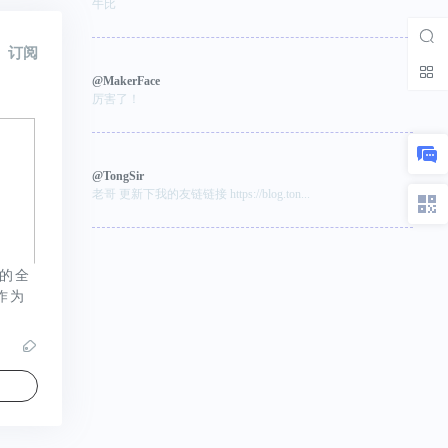
牛比
订阅
@MakerFace
厉害了！
@TongSir
老哥 更新下我的友链链接 https://blog.ton...
力的全
并作为