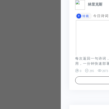
林里克斯
#
今日诗词 
转载
每次返回一句诗词，
用，一分钟快速部署.
0
295
2073