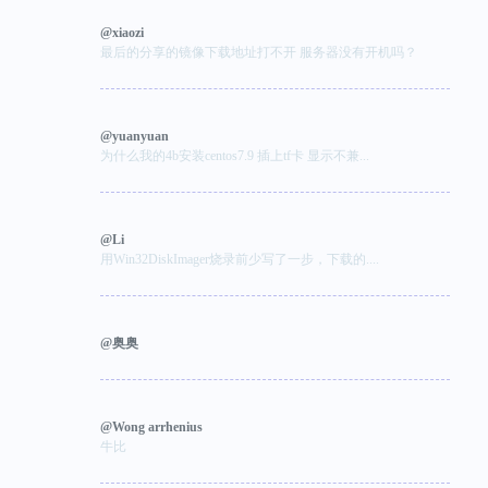
@xiaozi
最后的分享的镜像下载地址打不开 服务器没有开机吗？
@yuanyuan
为什么我的4b安装centos7.9 插上tf卡 显示不兼...
@Li
用Win32DiskImager烧录前少写了一步，下载的....
@奥奥
@Wong arrhenius
牛比