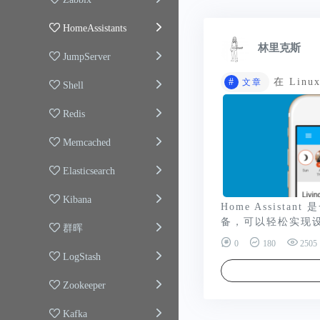
HomeAssistants
林里克斯
JumpServer
#
在 Linu
文章
Shell
Redis
Memcached
Elasticsearch
Kibana
Home Assist
备，可以轻松实现设
群晖
0
180
2505
LogStash
Zookeeper
Kafka