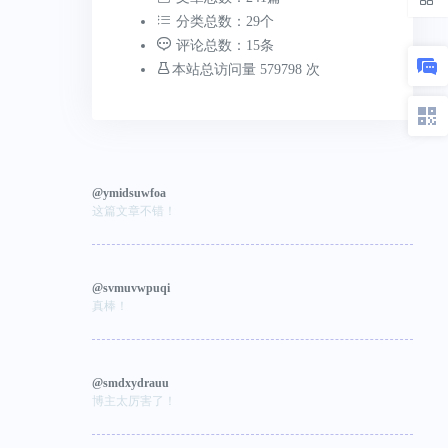
分类总数：29个
评论总数：15条
本站总访问量 579798 次
@ymidsuwfoa
这篇文章不错！
@svmuvwpuqi
真棒！
@smdxydrauu
博主太厉害了！