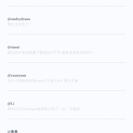
@smdxydrauu
博主太厉害了！
@xiaozi
最后的分享的镜像下载地址打不开 服务器没有开机吗？
@yuanyuan
为什么我的4b安装centos7.9 插上tf卡 显示不兼...
@Li
用Win32DiskImager烧录前少写了一步，下载的....
@奥奥