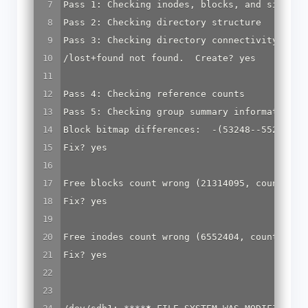
Pass 1: Checking inodes, blocks, and sizes

Pass 2: Checking directory structure

Pass 3: Checking directory connectivity

/lost+found not found.  Create? yes

Pass 4: Checking reference counts

Pass 5: Checking group summary information

Block bitmap differences:  -(53248--55295) -(
Fix? yes

Free blocks count wrong (21314095, counted=21
Fix? yes

Free inodes count wrong (6552404, counted=655
Fix? yes
