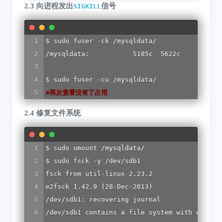
2.3 向进程发出
信号
SIGKILL
$ sudo fuser -ck /mysqldata/

/mysqldata:           5185c  5622c

#
再次查看没有了占用
2.4 修复文件系统
$ sudo umount /mysqldata/

$ sudo fsck -y /dev/sdb1

fsck from util-linux 2.23.2

e2fsck 1.42.9 (28-Dec-2013)

/dev/sdb1: recovering journal

/dev/sdb1 contains a file system with errors,