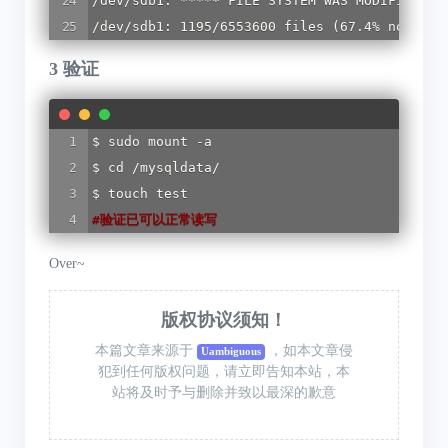
/dev/sdb1: 
**
**
*
 FILE SYSTEM WAS MODIFIED 
**
/dev/sdb1: 1195/6553600 files (67.4% non-con
3 验证
$ sudo mount -a

$ cd /mysqldata/

#
验证已可以正常读写
Over~
版权协议须知！
本篇文章来源于
，如本文章侵
Uambiguous
犯到任何版权问题，请立即告知本站，本
站将及时予与删除并致以最深的歉意