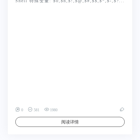
Shell 特殊变量: $0,$n,$!,$@,$#,$$,$*,$-,$?...
0
581
1980
阅读详情