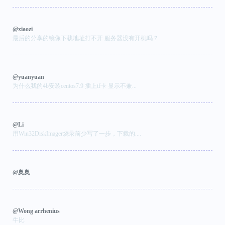
@xiaozi
最后的分享的镜像下载地址打不开 服务器没有开机吗？
@yuanyuan
为什么我的4b安装centos7.9 插上tf卡 显示不兼...
@Li
用Win32DiskImager烧录前少写了一步，下载的....
@奥奥
@Wong arrhenius
牛比