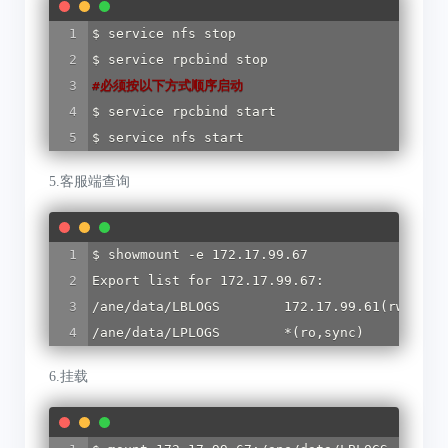
$ service nfs stop

#
必须按以下方式顺序启动
$ service rpcbind start

$ service nfs start
5.客服端查询
$ showmount -e 172.17.99.67

Export list for 172.17.99.67:

/ane/data/LBLOGS        172.17.99.61(rw,sync
/ane/data/LPLOGS        *(ro,sync)
6.挂载