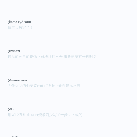
@smdxydrauu
博主太厉害了！
@xiaozi
最后的分享的镜像下载地址打不开 服务器没有开机吗？
@yuanyuan
为什么我的4b安装centos7.9 插上tf卡 显示不兼...
@Li
用Win32DiskImager烧录前少写了一步，下载的....