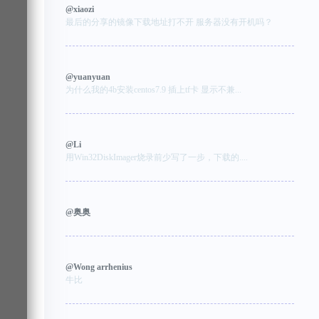
@xiaozi
最后的分享的镜像下载地址打不开 服务器没有开机吗？
@yuanyuan
为什么我的4b安装centos7.9 插上tf卡 显示不兼...
@Li
用Win32DiskImager烧录前少写了一步，下载的....
@奥奥
@Wong arrhenius
牛比