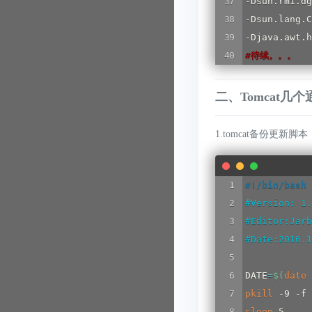
-Dsun.rmi.dg
-Dsun.lang.C
#
待续。。。
二、Tomcat几
1.tomcat备份更新脚本
#!/bin/bash
#Version: 1.
#Editor:Jarb
#Date:2016.1
DATE
=
$(
date
 
pkill
sleep