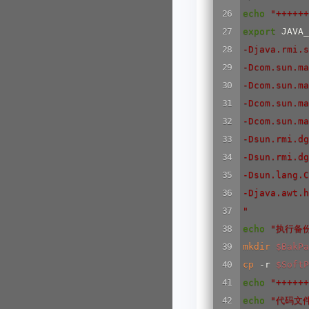
echo
"++++++
export
 JAVA_
-Djava.rmi.s
-Dcom.sun.ma
-Dcom.sun.ma
-Dcom.sun.ma
-Dcom.sun.ma
-Dsun.rmi.dg
-Dsun.rmi.dg
-Dsun.lang.C
-Djava.awt.h
"
echo
"执行备
mkdir
$BakPa
cp
 -r 
$SoftP
echo
"++++++
echo
"代码文