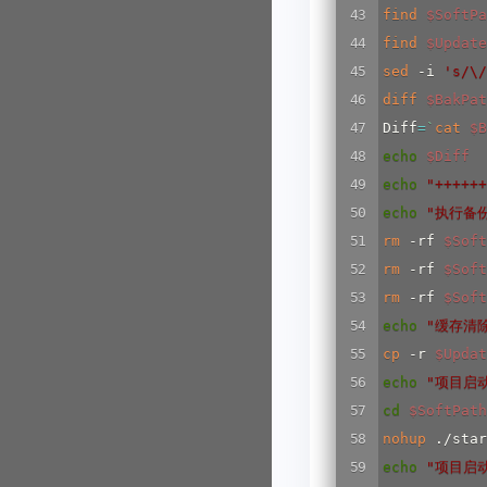
find
$SoftPa
find
$Update
sed
 -i 
's/\/
diff
$BakPat
Diff
=
`
cat
$B
echo
$Diff
echo
"++++++
echo
"执行备
rm
 -rf 
$Soft
rm
 -rf 
$Soft
rm
 -rf 
$Soft
echo
"缓存清
cp
 -r 
$Updat
echo
"项目启动
cd
$SoftPath
nohup
 ./star
echo
"项目启