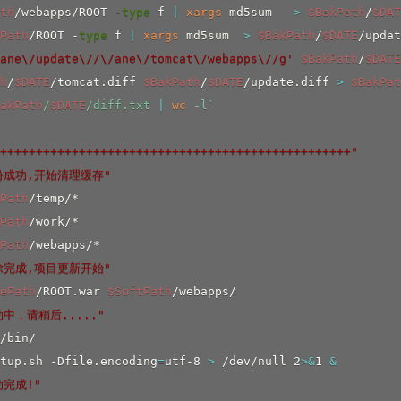
th
/webapps/ROOT -
type
 f 
|
xargs
 md5sum   
>
$BakPath
/
$DAT
Path
/ROOT -
type
 f 
|
xargs
 md5sum  
>
$BakPath
/
$DATE
/updat
ane\/update\//\/ane\/tomcat\/webapps\//g'
$BakPath
/
$DATE
h
/
$DATE
/tomcat.diff 
$BakPath
/
$DATE
/update.diff 
>
$BakPat
akPath
/
$DATE
/diff.txt 
|
wc
 -l
`
+++++++++++++++++++++++++++++++++++++++++++++++++"
份成功,开始清理缓存"
Path
Path
Path
除完成,项目更新开始"
ePath
/ROOT.war 
$SoftPath
中，请稍后....."
tup.sh -Dfile.encoding
=
utf-8 
>
 /dev/null 2
>
&
1 
&
动完成!"