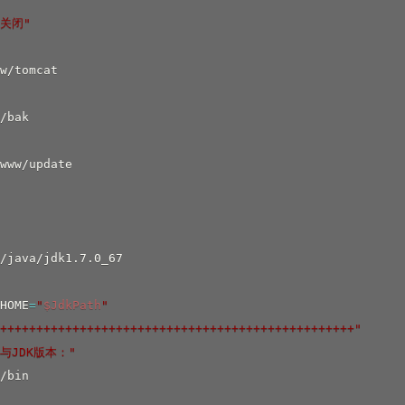
t关闭"
/java/jdk1.7.0_67

HOME
=
"
$JdkPath
"
+++++++++++++++++++++++++++++++++++++++++++++++++"
t与JDK版本："
/bin
