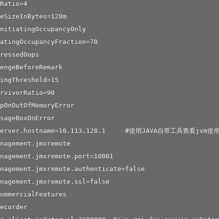
Ratio=4

eSizeInBytes=128m

nitiatingOccupancyOnly

atingOccupancyFraction=70

ressedOops

engeBeforeRemark

ingThreshold=15

rvivorRatio=90

pOnOutOfMemoryError

sageBoxOnError

.server.hostname=10.113.128.1     #使用JAVA自带工具查看jvm使
nagement.jmxremote

nagement.jmxremote.port=10001

nagement.jmxremote.authenticate=false

nagement.jmxremote.ssl=false

ommercialFeatures

ecorder
