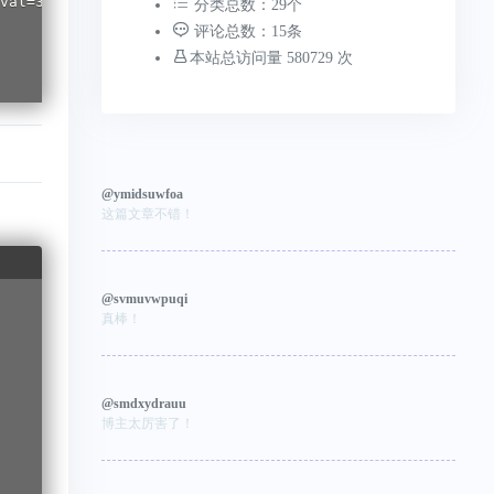
val=3600000

分类总数：29个
评论总数：15条
本站总访问量 580729 次
@ymidsuwfoa
这篇文章不错！
@svmuvwpuqi
真棒！
@smdxydrauu
博主太厉害了！