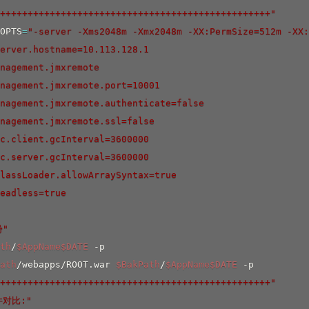
+++++++++++++++++++++++++++++++++++++++++++++++++"
OPTS
=
"-server -Xms2048m -Xmx2048m -XX:PermSize=512m -XX:
erver.hostname=10.113.128.1

nagement.jmxremote

nagement.jmxremote.port=10001

nagement.jmxremote.authenticate=false

nagement.jmxremote.ssl=false

c.client.gcInterval=3600000

c.server.gcInterval=3600000

lassLoader.allowArraySyntax=true

eadless=true

份"
th
/
$AppName
$DATE
ath
/webapps/ROOT.war 
$BakPath
/
$AppName
$DATE
+++++++++++++++++++++++++++++++++++++++++++++++++"
件对比:"