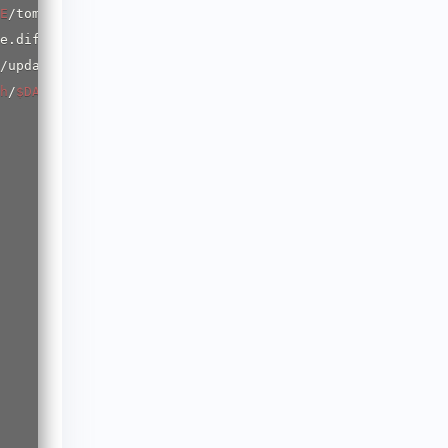
E
/tomcat.diff 2
>
e.diff 2
>
h
/
$DATE
/diff.txt
