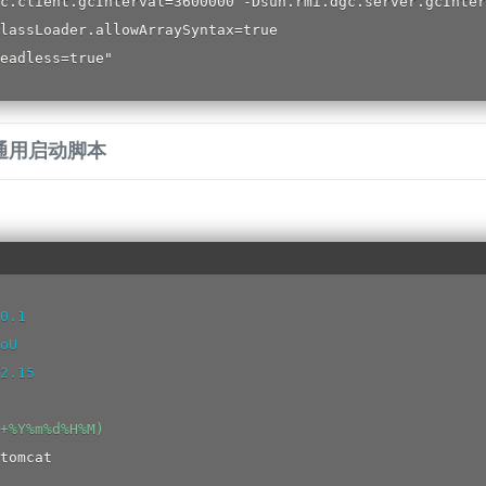
c.client.gcInterval=3600000 -Dsun.rmi.dgc.server.gcInter
lassLoader.allowArraySyntax=true

个通用启动脚本
0.1
oU
2.15
+%Y%m%d%H%M
)