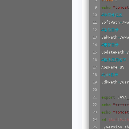
echo
"tomca
#中间件位置
SoftPath
=
#备份目录
BakPath
=
#更新目录
UpdatePath
=
#模块应用名字
AppName
=
#jdk目录
JdkPath
=
/usr
export
 JAVA_
echo
"++++++
echo
"Tomca
cd
$SoftPath