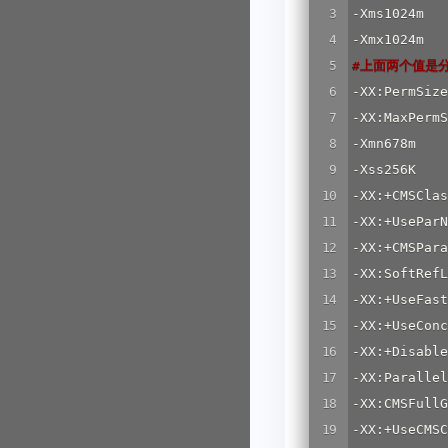
-Xms1024m
#
上面两个值是
-XX:PermSi
-XX:MaxPer
-Xmn678m  
-Xss256K  
-XX:+CMSClas
-XX:+UsePar
-XX:+CMSPara
-XX:SoftRefL
-XX:+UseFast
-XX:+UseCon
-XX:+Disable
-XX:Parallel
-XX:CMSFullG
-XX:+UseCMSC