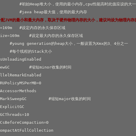
           #初始Heap堆大小，使用的最小内存,cpu性能高时此值应设的大一
分配JVM的最小和最大内存，取决于硬件物理内存的大小，建议均设为物理内存
ze=169m   #设定内存的永久保存区域

mSize=169m    #设定最大内存的永久保存区域

      #young generation的heap大小，一般设置为Xmx的3、4分之一

      #每个线程的Stack大小

sUnloadingEnabled

NewGC        #缩短minor收集的时间

llelRemarkEnabled

RUPolicyMSPerMB=0

AccessorMethods

cMarkSweepGC         #缩短major收集的时间

ExplicitGC

GCThreads=10

CsBeforeCompaction=0

ompactAtFullCollection
