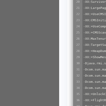
-XX:Survivor
-XX:LargePag
-XX:+UseCMSI
-XX:CMSIniti
-XX:+UseComp
-XX:+CMSScav
-XX:MaxTenur
-XX:TargetSu
-XX:+HeapDum
-XX:+ShowMes
-Djava.rmi
-Dcom.sun.ma
-Dcom.sun.ma
-Dcom.sun.ma
-Dcom.sun.ma
-XX:+UnlockC
-XX:+FlightR