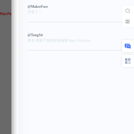
@MakerFace
厉害了！
MaxPermSize=512m -Xmn512m -Xss256K   -XX:+CMSClassUnload
@TongSir
老哥 更新下我的友链链接 https://blog.ton...