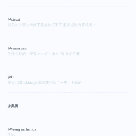
@xiaozi
最后的分享的镜像下载地址打不开 服务器没有开机吗？
@yuanyuan
为什么我的4b安装centos7.9 插上tf卡 显示不兼...
@Li
用Win32DiskImager烧录前少写了一步，下载的....
@奥奥
@Wong arrhenius
牛比