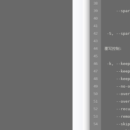
            
      --spar
            
            
  -S, --s
 覆写控制:

  -k, --ke
      --k
      --k
      --no
      --ov
      --o
      --re
      --re
      --s