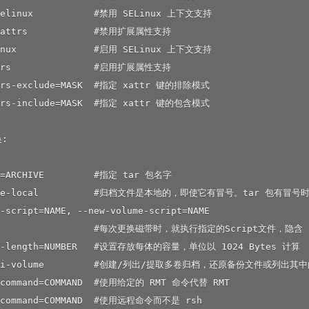
selinux           #禁用 SELinux 上下文支持

-xattrs            #禁用扩展属性支持

inux              #启用 SELinux 上下文支持

ttrs               #启用扩展属性支持

trs-exclude=MASK  #指定 xattr 键的排除模式

trs-include=MASK  #指定 xattr 键的包含模式

:

e=ARCHIVE         #指定 tar 包名字

orce-local          #归档文件是本地的，即使它有冒号。tar 包
-script=NAME, --new-volume-script=NAME

                   #每次更换磁带时，就执行指定的Script文件，隐含 -
pe-length=NUMBER   #设置存放每体的容量，单位以 1024 Bytes 计算

ulti-volume         #创建/列出/提取多卷归档，还原备份文件或列出
t-command=COMMAND  #使用给定的 RMT 命令代替 RMT

h-command=COMMAND  #使用远程命令而不是 rsh
