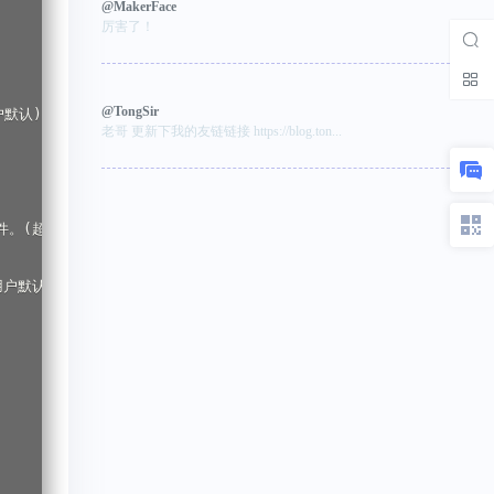
@MakerFace
厉害了！
@TongSir
默认)

老哥 更新下我的友链链接 https://blog.ton...
文件。(超级用户默认)

户默认)
