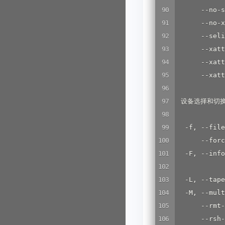
      --no-
      --no
      --sel
      --xa
      --xat
      --xat
 设备选择和切换
  -f, --fil
      --f
  -F, --info
          
  -L, --ta
  -M, --m
      --rm
      --rs