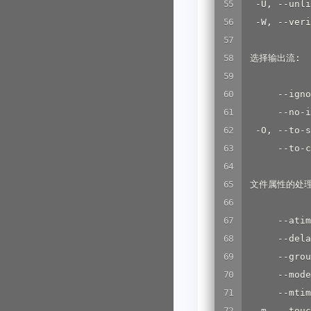
  -U, --un
  -W, --ve
 选择输出流:

      --ign
      --no
  -O, --to
      --t
 文件属性的处理
      --at
      --d
      --gr
      --mo
      --mti
  -m, --to