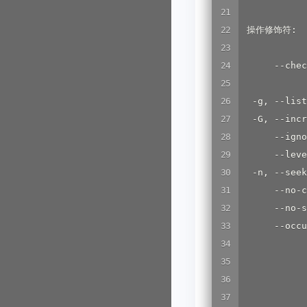
 操作修饰符:

      --ch
  -g, --li
  -G, --in
      --ig
      --le
  -n, --seek
      --no
      --no-
      --occu
            
            
            
            