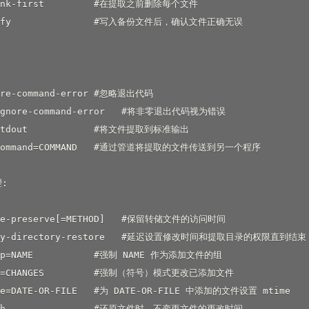
link-first         #在提取之前删除每个文件

rify               #写入备份文件后，确认文件正确无误

ore-command-error #忽略退出代码

-ignore-command-error   #将非零退出代码视为错误

-stdout            #将文件提取到标准输出

o-command=COMMAND   #通过管道将提取的文件传送到另一个程序

:

ime-preserve[=METHOD]   #保留转储文件的访问时间

elay-directory-restore   #延迟设置修改时间和提取目录的权限直到结束

oup=NAME           #强制 NAME 作为添加文件的组

de=CHANGES         #强制（符号）模式更改已添加文件

me=DATE-OR-FILE   #为 DATE-OR-FILE 中添加的文件设置 mtime

uch                #还原文件时，不变更文件的更改时间
