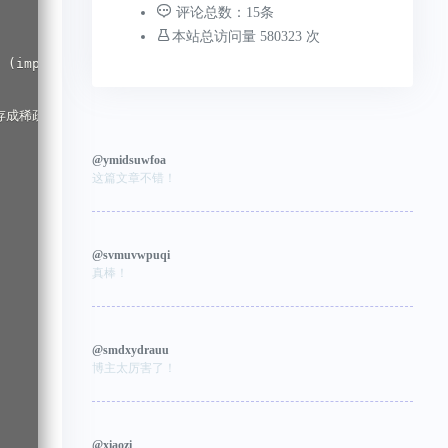
评论总数：15条
本站总访问量 580323 次
 (implies

件存成稀疏文件

@ymidsuwfoa
这篇文章不错！
@svmuvwpuqi
真棒！
@smdxydrauu
博主太厉害了！
@xiaozi