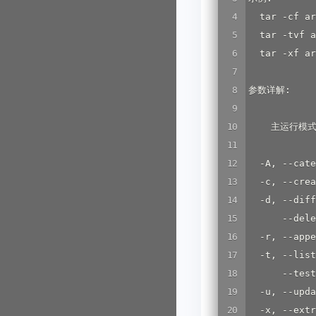
  tar -cf a
  tar -tvf
  tar -xf a
参数详解:

    主运行模式
  -A, --cat
  -c, --cre
  -d, --d
      --del
  -r, --ap
  -t, --lis
      --tes
  -u, --up
  -x, --ex