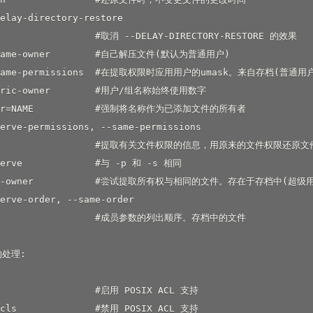
elay-directory-restore

                  #取消 --DELAY-DIRECTORY-RESTORE 的效果

-same-owner        #自己解压文件(默认为普通用户)

o-same-permissions  #在提取权限时应用用户的umask。来自存档(普通用户
meric-owner        #用户/组名称始终使用数字

ner=NAME           #强制将名称作为已添加文件的所有者

erve-permissions, --same-permissions

                    #提取有关文件权限的信息，用原来的文件权限还原
serve             #与 -p 和 -s 相同

ame-owner           #尝试提取所有权与相同的文件。存在于存档中(超级用
erve-order, --same-order

                   #成员参数的列出顺序。存档中的文件

处理:

s                 #启用 POSIX ACL 支持

acls              #禁用 POSIX ACL 支持
