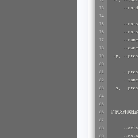
      --no-d
           
      --no
      --n
      --nu
      --ow
  -p, --pres
         
      --pre
      --s
  -s, --pres
          
 扩展文件属性的
      --acl
      --no-