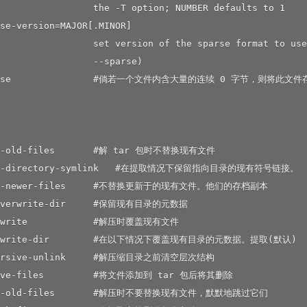
                 the -T option; NUMBER defaults to 1

se-version=MAJOR[.MINOR]

                 set version of the sparse format to use
                 --sparse)

parse               #倘若一个文件内含大量的连续 0 字节，则将此文
ep-old-files       #解 tar 包时不替换现有文件

eep-directory-symlink   #在提取情况下保留指向目录的现有符号链接。

eep-newer-files     #不替换更新于的现有文件。他们的存档副本

-overwrite-dir     #保留现有目录的元数据

erwrite            #解压时覆盖现有文件

verwrite-dir        #在以下情况下覆盖现有目录的元数据。提取(默认)

cursive-unlink     #解压缩目录之前清空层次结构

move-files         #将文件添加到 tar 包后将其删除

kip-old-files       #解压时不要替换现有文件，默默地跳过它们
