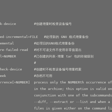
eck-device         #创建增量时检查设备编号

sted-incremental=FILE   #处理新的 GNU 格式增量备份

cremental          #处理旧的GNU格式增量备份

nore-failed-read   #对不可读文件不使用非零值退出

vel=NUMBER         #已创建的列表-增量 tar 包的转储级别

                 #

-check-device      #创建时不检查设备编号增量档案

seek              #存档不可用

rrence[=NUMBER]  process only the NUMBERth occurrence of
                 in the archive; this option is valid on
                 conjunction with one of the subcommands
                 --diff, --extract or --list and when a 
                 files is given either on the command li