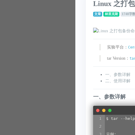
Linux 之打
文章
林里克斯
1748字
实验平台：
Cen
tar Version：
ta
一、参数详解
二、使用详解
一、参数详解
$ tar --help

示例:
