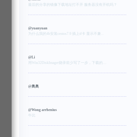
最后的分享的镜像下载地址打不开 服务器没有开机吗？
@yuanyuan
为什么我的4b安装centos7.9 插上tf卡 显示不兼...
@Li
用Win32DiskImager烧录前少写了一步，下载的....
@奥奥
@Wong arrhenius
牛比